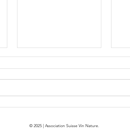
Resultaten des BioVino-
CONT
Wettbewerbs
Natu
© 2025 | Association Suisse Vin Nature.