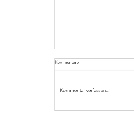
Kommentare
Kommentar verfassen...
Resultaten ASVN & VINUM
Contest 2026