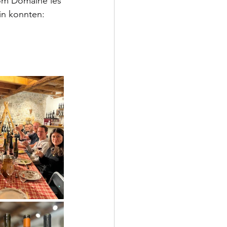
om Domaine les 
in konnten: 